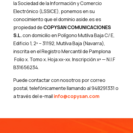
la Sociedad de la Información y Comercio
Electrónico (LSSICE), ponemos en su
conocimiento que el dominio aside.es es
propiedad de
COPYSAN COMUNICACIONES
S.L.
con domicilio en
Polígono Mutilva Baja C/ E,
Edificio 1, 2º – 31192, Mutilva Baja (Navarra)
,
inscrita en el
Registro Mercantil de Pamplona
Folio x. Tomo x. Hoja xx-xx. Inscripción xª — N.I.F
B31656234.
Puede contactar con nosotros por correo
postal, telefónicamente llamando al 948291331 o
a través del e-mail
info@copysan.com