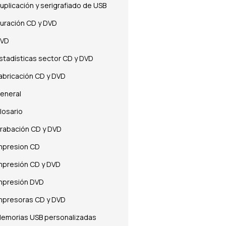
uplicación y serigrafiado de USB
uración CD y DVD
VD
stadísticas sector CD y DVD
abricación CD y DVD
eneral
losario
rabación CD y DVD
mpresion CD
mpresión CD y DVD
mpresión DVD
mpresoras CD y DVD
emorias USB personalizadas