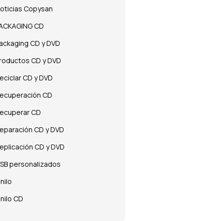
oticias Copysan
ACKAGING CD
ackaging CD y DVD
roductos CD y DVD
eciclar CD y DVD
ecuperación CD
ecuperar CD
eparación CD y DVD
eplicación CD y DVD
SB personalizados
inilo
inilo CD