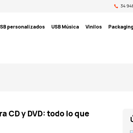
34 948
SB personalizados
USB Música
Vinilos
Packagin
ra CD y DVD: todo lo que