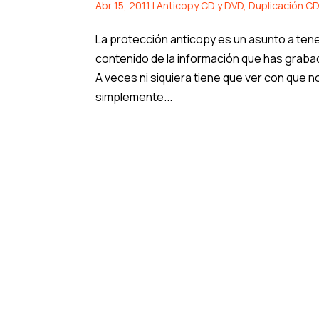
Abr 15, 2011
|
Anticopy CD y DVD
,
Duplicación C
La protección anticopy es un asunto a tene
contenido de la información que has grab
A veces ni siquiera tiene que ver con que n
simplemente...