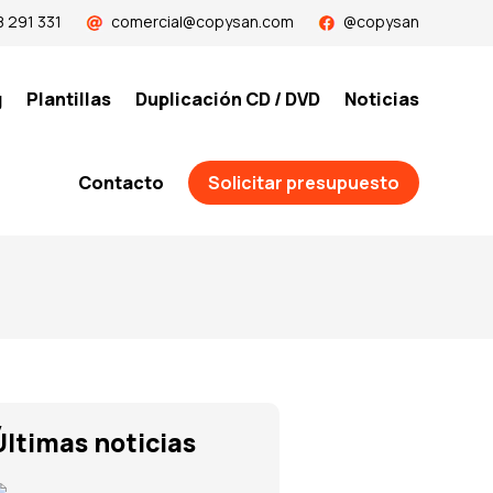
 291 331
comercial@copysan.com
@copysan
g
Plantillas
Duplicación CD / DVD
Noticias
Contacto
Solicitar presupuesto
Últimas noticias