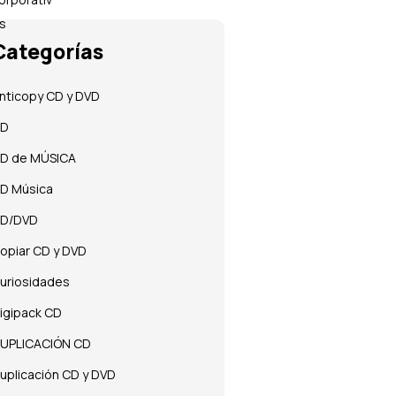
Categorías
nticopy CD y DVD
CD
D de MÚSICA
D Música
D/DVD
opiar CD y DVD
uriosidades
igipack CD
UPLICACIÓN CD
uplicación CD y DVD