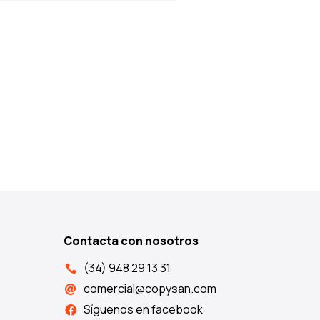
Contacta con nosotros
(34) 948 29 13 31

comercial@copysan.com

Síguenos en facebook
