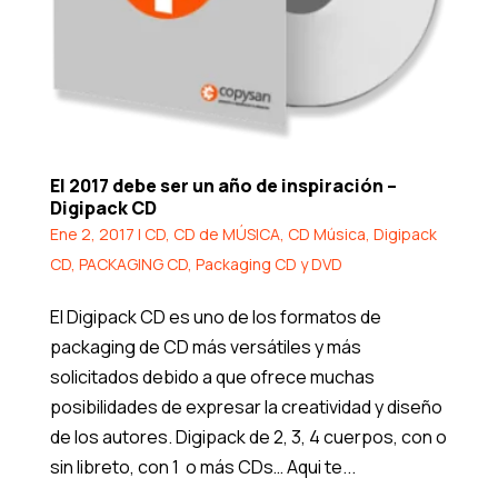
El 2017 debe ser un año de inspiración –
Digipack CD
Ene 2, 2017
|
CD
,
CD de MÚSICA
,
CD Música
,
Digipack
CD
,
PACKAGING CD
,
Packaging CD y DVD
El Digipack CD es uno de los formatos de
packaging de CD más versátiles y más
solicitados debido a que ofrece muchas
posibilidades de expresar la creatividad y diseño
de los autores. Digipack de 2, 3, 4 cuerpos, con o
sin libreto, con 1 o más CDs… Aqui te...