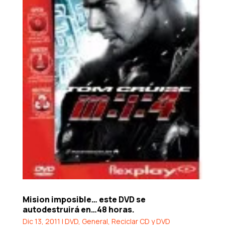
Mision imposible… este DVD se
autodestruirá en…48 horas.
Dic 13, 2011
|
DVD
,
General
,
Reciclar CD y DVD