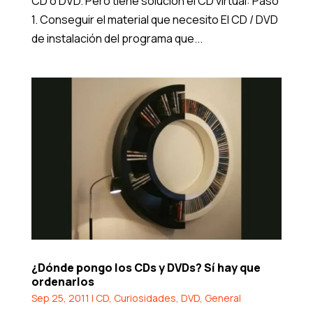
CD o DVD. Pero tiene solución el CD virtual: Paso
1. Conseguir el material que necesito El CD / DVD
de instalación del programa que...
¿Dónde pongo los CDs y DVDs? Sí hay que
ordenarlos
Sep 25, 2011
|
CD
,
Curiosidades
,
DVD
,
General