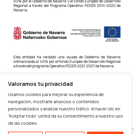
50% por el Gobierno de Navarra y el Fondo Europeo de Desarrollo
Regional a través del Programa Operativo FEDER 2014-2020 de
Navarra.
Esta entidad ha recibido una ayuda de Gobierno de Navarra
cofinanciada al 40% por el Fondo Europeo de Desarrollo Regional
a través del programa Operativo FEDER 2021-2027 de Navarra.
Valoramos tu privacidad
Usamos cookies para mejorar su experiencia de
navegación, mostrarle anuncios o contenidos
Esta empresa ha recibido una ayuda para la transformación
productiva de personas autónomas y microempresas hacia la
personalizados y analizar nuestro tráfico. Al hacer clic en
economía verde y digital (MRR) financiado por la Unión Europea –
“Aceptar todo” usted da su consentimiento a nuestro uso
Next Generation EU con la colaboración del SNE-NL y dentro del
Plan de Recuperación, Transformación y Resiliencia del Gobierno
de las cookies.
de España año 2022.