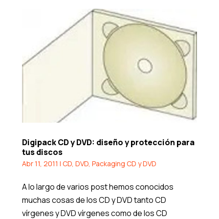
Digipack CD y DVD: diseño y protección para
tus discos
Abr 11, 2011
|
CD
,
DVD
,
Packaging CD y DVD
A lo largo de varios post hemos conocidos
muchas cosas de los CD y DVD tanto CD
vírgenes y DVD vírgenes como de los CD