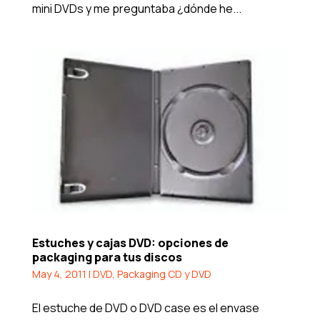
mini DVDs y me preguntaba ¿dónde he...
Estuches y cajas DVD: opciones de
packaging para tus discos
May 4, 2011
|
DVD
,
Packaging CD y DVD
El estuche de DVD o DVD case es el envase