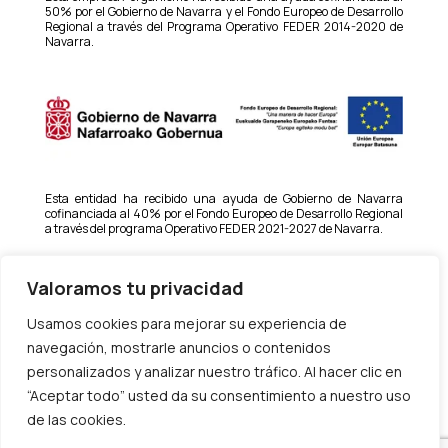
50% por el Gobierno de Navarra y el Fondo Europeo de Desarrollo
Regional a través del Programa Operativo FEDER 2014-2020 de
Navarra.
Esta entidad ha recibido una ayuda de Gobierno de Navarra
cofinanciada al 40% por el Fondo Europeo de Desarrollo Regional
a través del programa Operativo FEDER 2021-2027 de Navarra.
Valoramos tu privacidad
Usamos cookies para mejorar su experiencia de
navegación, mostrarle anuncios o contenidos
Esta empresa ha recibido una ayuda para la transformación
productiva de personas autónomas y microempresas hacia la
personalizados y analizar nuestro tráfico. Al hacer clic en
economía verde y digital (MRR) financiado por la Unión Europea –
“Aceptar todo” usted da su consentimiento a nuestro uso
Next Generation EU con la colaboración del SNE-NL y dentro del
Plan de Recuperación, Transformación y Resiliencia del Gobierno
de las cookies.
de España año 2022.