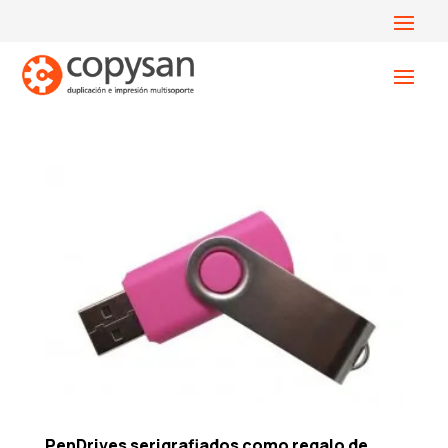
PenDrives serigrafiados como regalo de